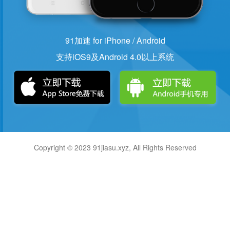
91加速 for iPhone / Android
支持iOS9及Android 4.0以上系统
Copyright © 2023 91jiasu.xyz, All Rights Reserved